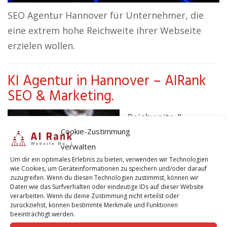
SEO Agentur Hannover für Unternehmer, die
eine extrem hohe Reichweite ihrer Webseite
erzielen wollen.
KI Agentur in Hannover – AIRank
SEO & Marketing.
Reichweite &
Cookie-Zustimmung
Sichtbarkeit bei
verwalten
Google – mit A b s t
Um dir ein optimales Erlebnis zu bieten, verwenden wir Technologien
a n d zum
wie Cookies, um Geräteinformationen zu speichern und/oder darauf
Wettbewerb! Was
zuzugreifen. Wenn du diesen Technologien zustimmst, können wir
Daten wie das Surfverhalten oder eindeutige IDs auf dieser Website
wichtige und entscheidende Merkmale einer
verarbeiten. Wenn du deine Zustimmung nicht erteilst oder
zurückziehst, können bestimmte Merkmale und Funktionen
erfolgreichen Webseite? Eine schnelle
beeinträchtigt werden.
Erreichbarkeit sowie erstklassiger Content in