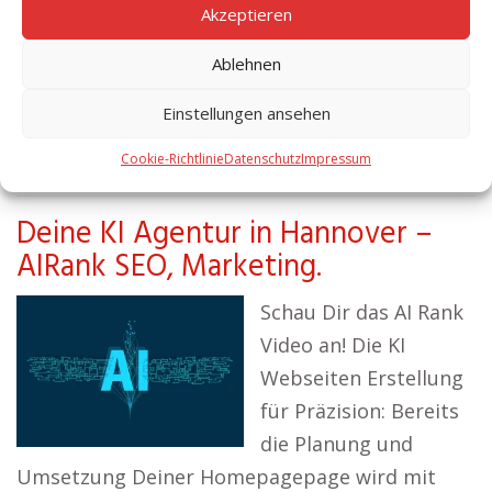
Akzeptieren
Form von Text, Bilder und Videos. Nicht zuletzt
ein nachhaltiges Linkbuilding über
Ablehnen
unterschiedlich gute Backlink Quellen. Diese
Einstellungen ansehen
Maßnahmen führen zu einem dauerhaften
Erfolg im…
weiterlesen
Cookie-Richtlinie
Datenschutz
Impressum
Deine KI Agentur in Hannover –
AIRank SEO, Marketing.
Schau Dir das AI Rank
Video an! Die KI
Webseiten Erstellung
für Präzision: Bereits
die Planung und
Umsetzung Deiner Homepagepage wird mit