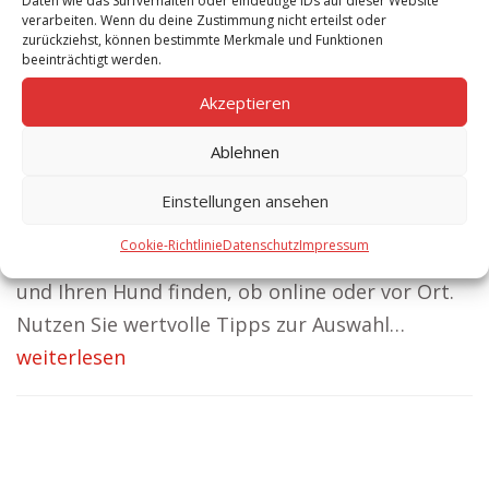
Daten wie das Surfverhalten oder eindeutige IDs auf dieser Website
verarbeiten. Wenn du deine Zustimmung nicht erteilst oder
entscheidend für die
zurückziehst, können bestimmte Merkmale und Funktionen
Ausbildung und das
beeinträchtigt werden.
Verhalten Ihres
Akzeptieren
Hundes. Sie bietet
Ablehnen
nicht nur Training, sondern auch Möglichkeiten
zur Sozialisierung und zur Stärkung der
Einstellungen ansehen
Bindung zwischen Hund und Halter. Erfahren
Cookie-Richtlinie
Datenschutz
Impressum
Sie, wie Sie die richtige Hundeschule für sich
und Ihren Hund finden, ob online oder vor Ort.
Nutzen Sie wertvolle Tipps zur Auswahl…
weiterlesen