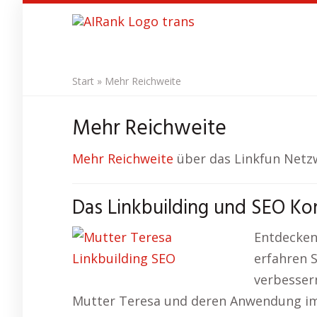
Skip
to
main
content
Start
»
Mehr Reichweite
Mehr Reichweite
Mehr Reichweite
über das Linkfun Netzw
Das Linkbuilding und SEO Ko
Entdecken
erfahren S
verbessern
Mutter Teresa und deren Anwendung im 