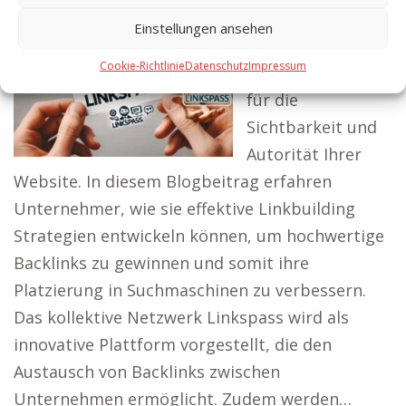
kollektiven Netzwerk Linkspass.
Einstellungen ansehen
Das Linkbuilding
Cookie-Richtlinie
Datenschutz
Impressum
ist entscheidend
für die
Sichtbarkeit und
Autorität Ihrer
Website. In diesem Blogbeitrag erfahren
Unternehmer, wie sie effektive Linkbuilding
Strategien entwickeln können, um hochwertige
Backlinks zu gewinnen und somit ihre
Platzierung in Suchmaschinen zu verbessern.
Das kollektive Netzwerk Linkspass wird als
innovative Plattform vorgestellt, die den
Austausch von Backlinks zwischen
Unternehmen ermöglicht. Zudem werden…