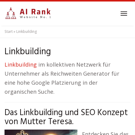
Skip
to
Tog
main
navi
content
Start
»
Linkbuilding
Linkbuilding
Linkbuilding
im kollektiven Netzwerk für
Unternehmer als Reichweiten Generator für
eine hohe Google Platzierung in der
organischen Suche.
Das Linkbuilding und SEO Konzept
von Mutter Teresa.
Entdecken Sie das