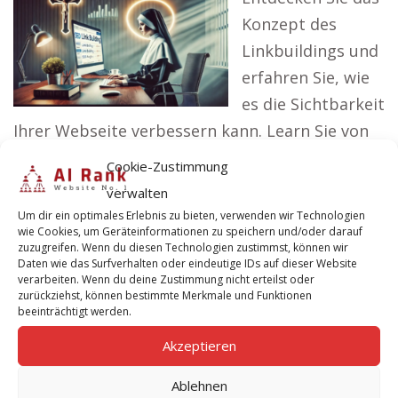
Konzept des
Linkbuildings und
erfahren Sie, wie
es die Sichtbarkeit
Ihrer Webseite verbessern kann. Learn Sie von
den Prinzipien von Mutter Teresa und deren
Cookie-Zustimmung
Anwendung im digitalen Raum, um qualitativ
verwalten
hochwertige Backlinks zu generieren. Unsere
Um dir ein optimales Erlebnis zu bieten, verwenden wir Technologien
wie Cookies, um Geräteinformationen zu speichern und/oder darauf
Praxisbeispiele veranschaulichen, wie
zuzugreifen. Wenn du diesen Technologien zustimmst, können wir
Authentizität, Empathie und Gemeinschaft
Daten wie das Surfverhalten oder eindeutige IDs auf dieser Website
verarbeiten. Wenn du deine Zustimmung nicht erteilst oder
beim Linkbuilding helfen, nachhaltige Erfolge zu
zurückziehst, können bestimmte Merkmale und Funktionen
beeinträchtigt werden.
erzielen. Erhalten Sie praktische…
weiterlesen
Akzeptieren
Linkbuilding für Unternehmer im
Ablehnen