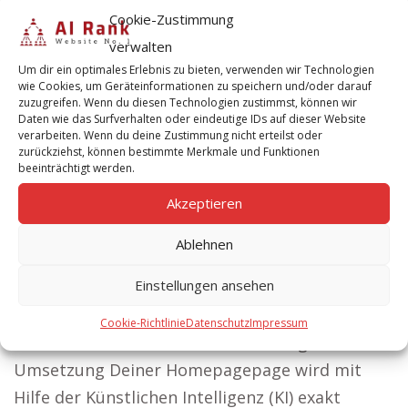
Cookie-Zustimmung
verwalten
KI SEO Agentur – Erfolg hat einen Namen –
Um dir ein optimales Erlebnis zu bieten, verwenden wir Technologien
AIRank mit Integration der Künstlichen
wie Cookies, um Geräteinformationen zu speichern und/oder darauf
Intelligenz für Kunden Webseiten.
zuzugreifen. Wenn du diesen Technologien zustimmst, können wir
Daten wie das Surfverhalten oder eindeutige IDs auf dieser Website
verarbeiten. Wenn du deine Zustimmung nicht erteilst oder
zurückziehst, können bestimmte Merkmale und Funktionen
Deine KI Agentur in Hannover –
beeinträchtigt werden.
AIRank SEO, Marketing.
Akzeptieren
Schau Dir das AI Rank
Ablehnen
Video an! Die KI
Einstellungen ansehen
Webseiten Erstellung
für Präzision: Bereits
Cookie-Richtlinie
Datenschutz
Impressum
die Planung und
Umsetzung Deiner Homepagepage wird mit
Hilfe der Künstlichen Intelligenz (KI) exakt