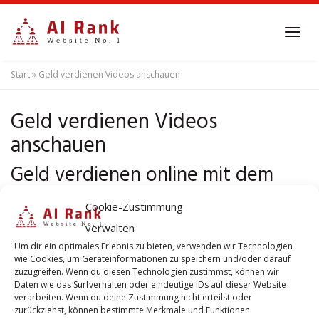
Skip
to
Tog
main
navi
content
Start
»
Geld verdienen Videos anschauen
Geld verdienen Videos
anschauen
Geld verdienen online mit dem
anschauen von Videos.
Cookie-Zustimmung
Die Idee, mit
verwalten
dem Anschauen
Um dir ein optimales Erlebnis zu bieten, verwenden wir Technologien
wie Cookies, um Geräteinformationen zu speichern und/oder darauf
und Liken von
zuzugreifen. Wenn du diesen Technologien zustimmst, können wir
Daten wie das Surfverhalten oder eindeutige IDs auf dieser Website
Videos Geld zu
verarbeiten. Wenn du deine Zustimmung nicht erteilst oder
verdienen,
zurückziehst, können bestimmte Merkmale und Funktionen