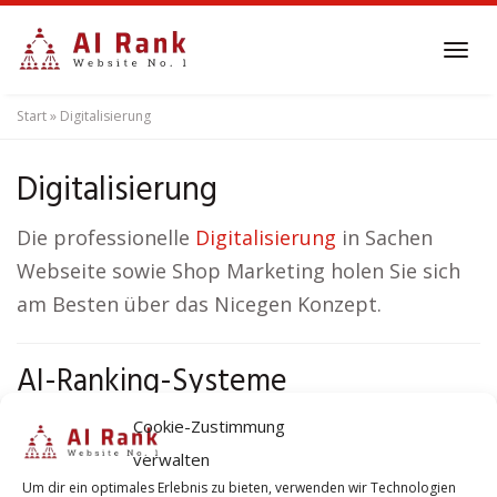
Skip
to
Tog
main
navi
content
Start
»
Digitalisierung
Digitalisierung
Die professionelle
Digitalisierung
in Sachen
Webseite sowie Shop Marketing holen Sie sich
am Besten über das Nicegen Konzept.
AI-Ranking-Systeme
Künstliche
Cookie-Zustimmung
Intelligenz hat
verwalten
Um dir ein optimales Erlebnis zu bieten, verwenden wir Technologien
die Art und