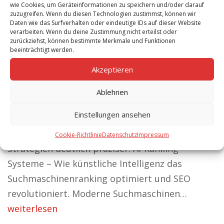
wie Cookies, um Geräteinformationen zu speichern und/oder darauf
Weise, wie
zuzugreifen. Wenn du diesen Technologien zustimmst, können wir
Daten wie das Surfverhalten oder eindeutige IDs auf dieser Website
Suchmaschinen
verarbeiten. Wenn du deine Zustimmung nicht erteilst oder
zurückziehst, können bestimmte Merkmale und Funktionen
Inhalte bewerten, grundlegend verändert.
beeinträchtigt werden.
Früher zählten vor allem Keywords und
Akzeptieren
Backlinks – heute spielen Kontext,
Nutzerintention und semantische Relevanz eine
Ablehnen
zentrale Rolle. Dank AI-Ranking-Systemen
Einstellungen ansehen
werden Websites intelligenter,
Nutzererlebnisse personalisierter und SEO-
Cookie-Richtlinie
Datenschutz
Impressum
Strategien deutlich präziser. AI-Ranking-
Systeme – Wie künstliche Intelligenz das
Suchmaschinenranking optimiert und SEO
revolutioniert. Moderne Suchmaschinen…
weiterlesen