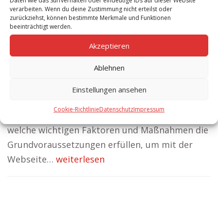
Daten wie das Surfverhalten oder eindeutige IDs auf dieser Website
verarbeiten. Wenn du deine Zustimmung nicht erteilst oder
entscheidender
zurückziehst, können bestimmte Merkmale und Funktionen
Bedeutung für
beeinträchtigt werden.
Reichweite und
Akzeptieren
Sichtbarkeit? Es gibt eine Vielzahl von
Ablehnen
Maßnahmen, die dazu beitragen, eine Webseite
in die vorderen Positionen bei der
Einstellungen ansehen
Suchmaschine Google zu positionieren – Google
Cookie-Richtlinie
Datenschutz
Impressum
Seite 1. Wir führen Ihnen in diesem Beitrag auf,
welche wichtigen Faktoren und Maßnahmen die
Grundvoraussetzungen erfüllen, um mit der
Webseite…
weiterlesen