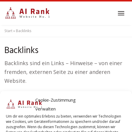
Skip
to
Tog
main
navi
content
Start
»
Backlinks
Backlinks
Backlinks sind ein Links – Hinweise – von einer
fremden, externen Seite zu einer anderen
Website.
Ranking Faktoren für Reichweite
Cookie-Zustimmung
und Sichtbarkeit.
verwalten
Um dir ein optimales Erlebnis zu bieten, verwenden wir Technologien
Welche Ranking
wie Cookies, um Geräteinformationen zu speichern und/oder darauf
zuzugreifen. Wenn du diesen Technologien zustimmst, können wir
Faktoren sind von