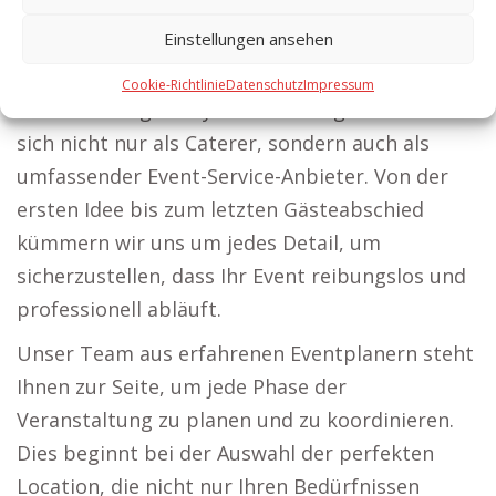
Der Erfolg einer Veranstaltung hängt nicht nur
Einstellungen ansehen
von exzellentem Essen ab, sondern auch von
einer nahtlosen Organisation und
Cookie-Richtlinie
Datenschutz
Impressum
Durchführung. Partyservice Erlangen versteht
sich nicht nur als Caterer, sondern auch als
umfassender Event-Service-Anbieter. Von der
ersten Idee bis zum letzten Gästeabschied
kümmern wir uns um jedes Detail, um
sicherzustellen, dass Ihr Event reibungslos und
professionell abläuft.
Unser Team aus erfahrenen Eventplanern steht
Ihnen zur Seite, um jede Phase der
Veranstaltung zu planen und zu koordinieren.
Dies beginnt bei der Auswahl der perfekten
Location, die nicht nur Ihren Bedürfnissen