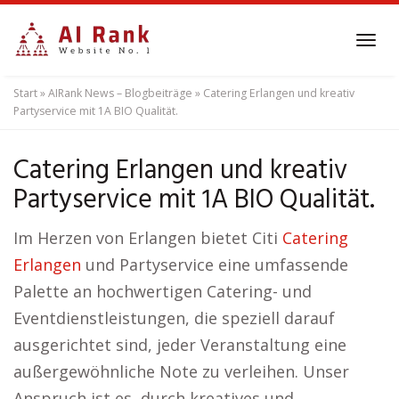
Skip
to
Tog
main
navi
content
Start
»
AIRank News – Blogbeiträge
»
Catering Erlangen und kreativ
Partyservice mit 1A BIO Qualität.
Catering Erlangen und kreativ
Partyservice mit 1A BIO Qualität.
Im Herzen von Erlangen bietet Citi
Catering
Erlangen
und Partyservice eine umfassende
Palette an hochwertigen Catering- und
Eventdienstleistungen, die speziell darauf
ausgerichtet sind, jeder Veranstaltung eine
außergewöhnliche Note zu verleihen. Unser
Anspruch ist es, durch kreatives und