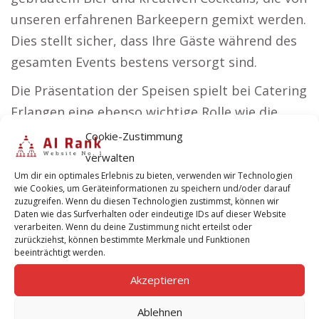
unseren erfahrenen Barkeepern gemixt werden.
Dies stellt sicher, dass Ihre Gäste während des
gesamten Events bestens versorgt sind.
Die Präsentation der Speisen spielt bei Catering
Erlangen eine ebenso wichtige Rolle wie die
Qualität. Jedes Gericht wird nicht nur mit Blick
Cookie-Zustimmung
auf Geschmack, sondern auch auf visuelle
verwalten
Ästhetik zubereitet. Unsere erfahrenen Köche
Um dir ein optimales Erlebnis zu bieten, verwenden wir Technologien
wie Cookies, um Geräteinformationen zu speichern und/oder darauf
und Eventdesigner arbeiten Hand in Hand, um
zuzugreifen. Wenn du diesen Technologien zustimmst, können wir
Daten wie das Surfverhalten oder eindeutige IDs auf dieser Website
sicherzustellen, dass jede Mahlzeit nicht nur
verarbeiten. Wenn du deine Zustimmung nicht erteilst oder
hervorragend schmeckt, sondern auch eine
zurückziehst, können bestimmte Merkmale und Funktionen
beeinträchtigt werden.
Freude für das Auge ist. Dies trägt dazu bei,
Akzeptieren
eine Atmosphäre zu schaffen, die sowohl
einladend als auch beeindruckend ist.
Ablehnen